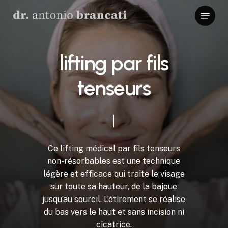
Skip
Menu
to
Close
main
Menu
content
l
i
f
t
i
n
g
p
a
r
f
i
l
s
t
e
n
s
e
u
r
s
Ce
lifting
médical
par
fils
tenseurs
non-résorbables
est
une
technique
légère
et
efficace
qui
traite
le
visage
sur
toute
sa
hauteur,
de
la
bajoue
jusqu’au
sourcil.
L’étirement
se
réalise
du
bas
vers
le
haut
et
sans
incision
ni
cicatrice.