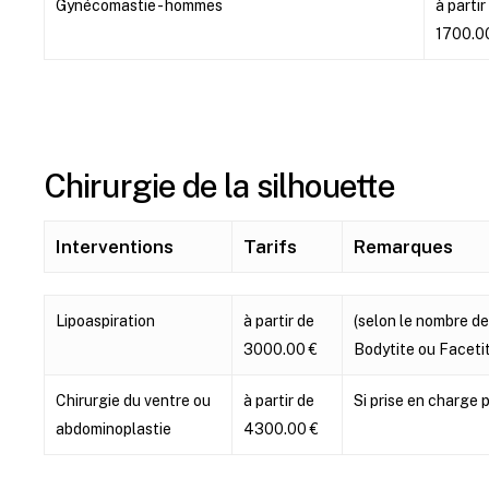
Gynécomastie - hommes
à partir
1700.0
Chirurgie de la silhouette
Interventions
Tarifs
Remarques
Interventions
Tarifs
Remarques
Lipoaspiration
à partir de
(selon le nombre de
3000.00 €
Bodytite ou Facetit
Chirurgie du ventre ou
à partir de
Si prise en charge p
abdominoplastie
4300.00 €