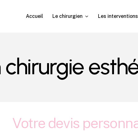
Le chirurgien
Les interventions
Accueil
n chirurgie esth
Votre devis personna